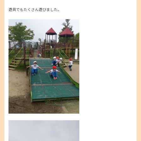
遊具でもたくさん遊びました。