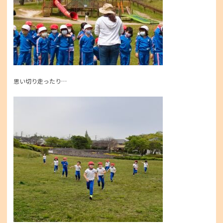
思い切り走ったり…