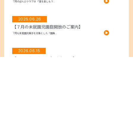
7月のばんびクラブは 『夏を楽しもう...
2026.06.26
【７月の未就園児園庭開放のご案内】
7月も未就園児親子を対象とした『園庭...
2026.06.15
【6月のばんびクラブのお知らせ】
先週は幼稚園で運動会があり、子どもた...
2026.05.29
【６月の未就園児園庭開放のご案内】
もみじが丘幼稚園では、6月も未就園児...
2026.05.08
【５月のばんびクラブのお知らせ】
令和８年度の未就園児教室『ばんびクラ...