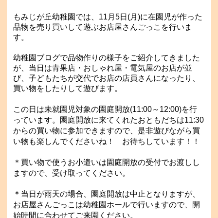
もみじが丘幼稚園では、11月5日(月)に在園児が作った
品物を売り買いして遊ぶお店屋さんごっこを行いま
す。
幼稚園ブログで品物作りの様子をご紹介してきました
が、当日は青果店・おしゃれ屋・電気屋のお店が並
び、子どもたちが交代でお店の店員さんになったり、
買い物をしたりして遊びます。
この日は未就園児対象の
園庭開放(11:00～12:00)を行
っています。
園庭開放に来てくれたおともだちは11:30
からの買い物に参加できますので、是非
遊びながら買
い物も楽しんでくださいね！
お待ちしています！！
＊買い物で使うお小遣いは園庭開放の受付でお渡しし
ますので、受け取ってください。
＊当日が雨天の場合、園庭開放は中止となりますが、
お店屋さんごっこは幼稚園ホールで行いますので、開
始時間に合わせてご来園ください。