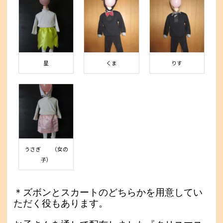
星
くま
りす
うさぎ （女の
子）
＊ズボンとスカートのどちらかを用意してい
ただく役もあります。