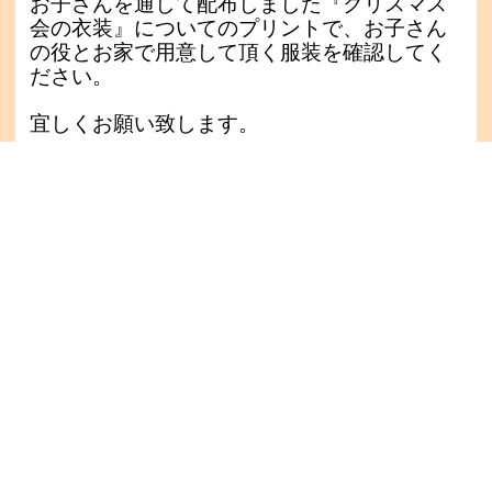
お子さんを通して配布しました『クリスマス
会の衣装』についてのプリントで、お子さん
の役とお家で用意して頂く服装を確認してく
ださい。
宜しくお願い致します。
0
前のブログ
次のブログ
姉妹園
南光幼稚園
南光第二幼稚園
南光紫陽幼稚園
南光シオン幼稚園
成田中央幼稚園
もみじが丘幼稚園
南光のぞみ保育園